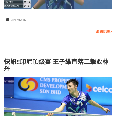
2017/6/16
繼續閱讀
快訊!!印尼頂級賽 王子維直落二擊敗林
丹