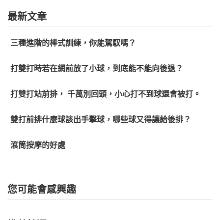
最新文章
三種進階的棒式訓練，你能駕馭嗎？
打雙打時若在網前放了小球，到底能不能向後退？
打雙打站前排， 千萬別回頭，小心打不到球還會被打。
雙打前排什麼球該出手擊球，哪些球又得讓給後排？
滾筒按摩的好處
您可能會感興趣