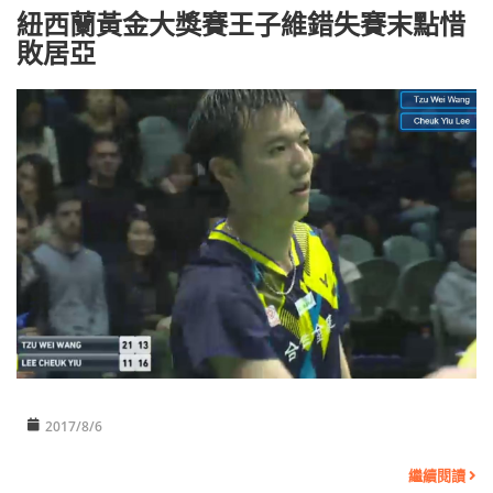
紐西蘭黃金大獎賽王子維錯失賽末點惜
敗居亞
2017/8/6
繼續閱讀