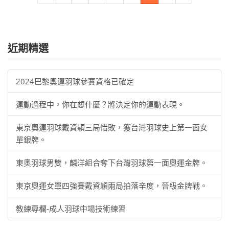
近期精選
2024巴黎奧運羽球參賽資格已確定
運動過程中，你在想什麼？將決定你的運動表現。
東京奧運羽球戴資穎三局惜敗，獲台灣羽球史上第一面女
單銀牌。
東奧羽球男雙，麟洋組合奪下台灣羽球第一面奧運金牌。
東京奧運女單四強賽戴資穎兩局拍落辛度，晉級金牌戰。
教練專欄-成人羽球中場技術練習