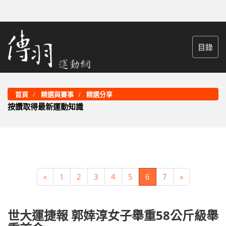
目錄
首頁
精選與賽事
精選分享
按讚取得最新運動知識
«
1
2
3
4
5
6
7
»
世大運捷報 郭婞淳女子舉重58公斤級舉