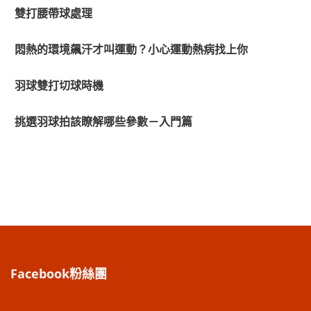
雙打腰帶球處理
悶熱的環境飆汗才叫運動？小心運動熱病找上你
羽球雙打切球時機
挑選羽球拍該瞭解哪些參數－入門篇
Facebook粉絲團