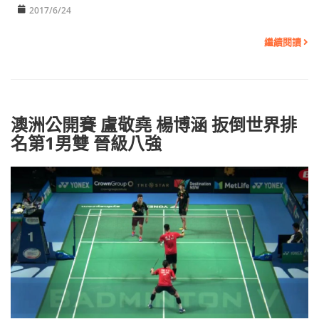
2017/6/24
繼續閱讀
澳洲公開賽 盧敬堯 楊博涵 扳倒世界排
名第1男雙 晉級八強