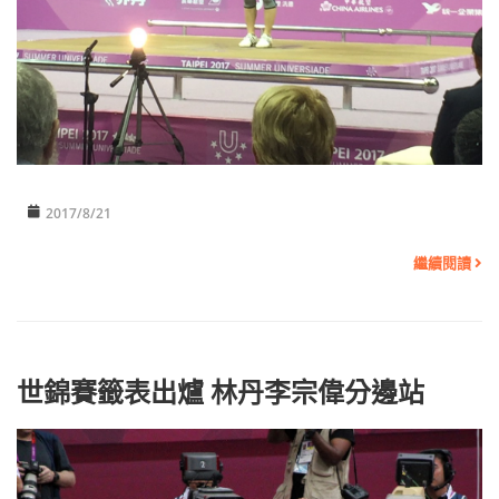
2017/8/21
繼續閱讀
世錦賽籤表出爐 林丹李宗偉分邊站