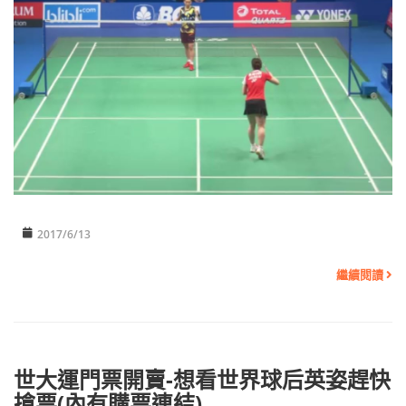
2017/6/13
繼續閱讀
世大運門票開賣-想看世界球后英姿趕快
搶票(內有購票連結)