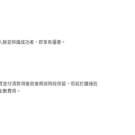
立過人臉並辨識成功者，即享有優惠。
賃並付清款項後就會將該時段保留，但若於離接近
全數費用。