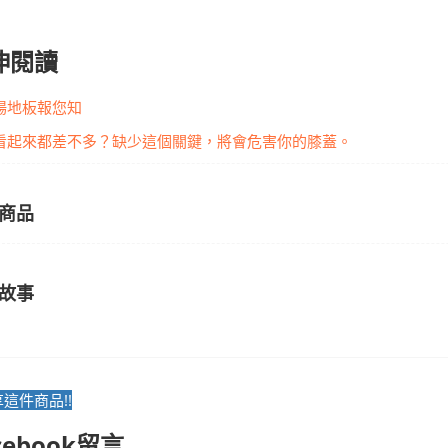
伸閱讀
場地板報您知
看起來都差不多？缺少這個關鍵，將會危害你的膝蓋。
商品
故事
這件商品!!
cebook留言