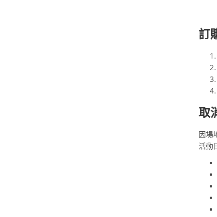
訂
取
因場
活動