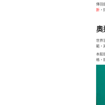
傳羽
折
，
奧
世界
範，
本館
格，