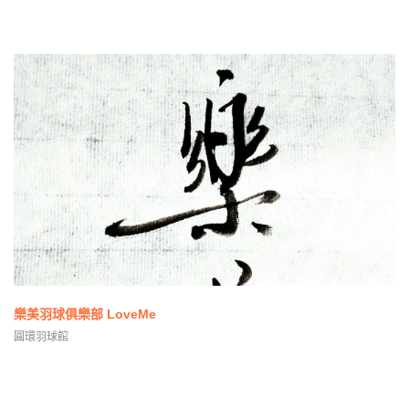
詳情
樂美羽球俱樂部 LoveMe
圓環羽球館