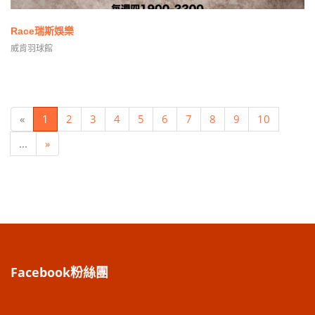
Race瑞斯娛樂
威肯羽球館
«
1
2
3
4
5
6
7
8
9
10
...
»
Facebook粉絲團