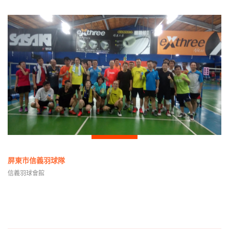
詳情
屏東市信義羽球隊
信義羽球會館