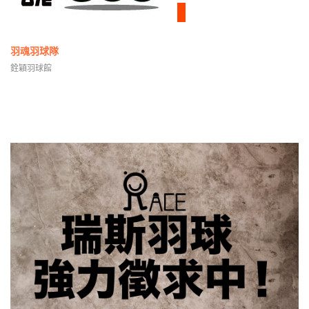
詳情
羽魂羽球隊
銓穎羽球館
詳情