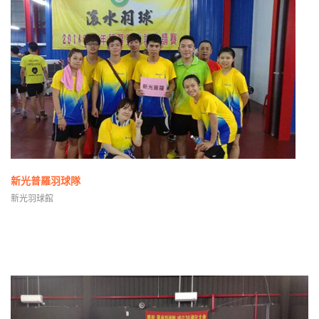
詳情
新光普羅羽球隊
新光羽球館