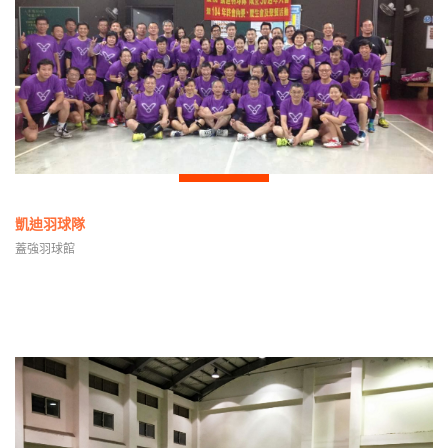
詳情
凱迪羽球隊
蓋強羽球館