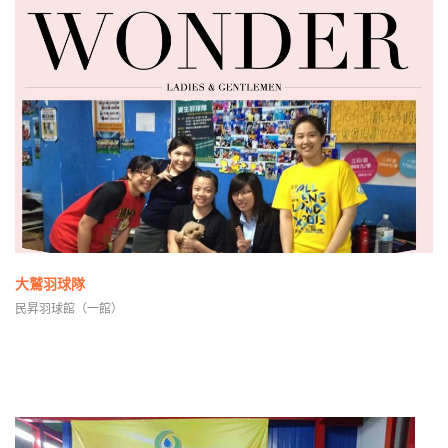
詳情
大鷲羽球隊
民昇羽球館（一館）