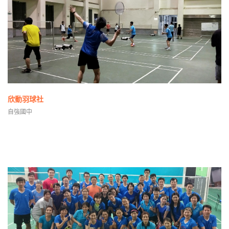
詳情
欣動羽球社
自強國中