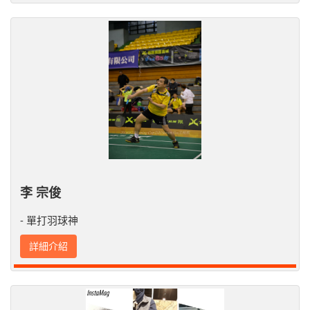
李 宗俊
- 單打羽球神
詳細介紹