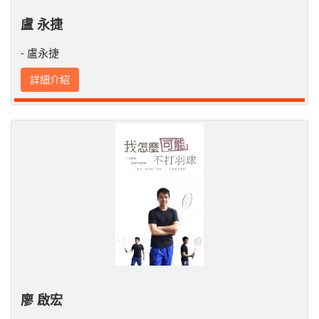
盧 永捷
- 盧永捷
詳細介紹
廖 啟宏