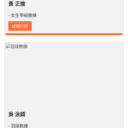
黃 正瑜
- 女生甲組教練
詳細介紹
吳 泳錡
- 羽球教練