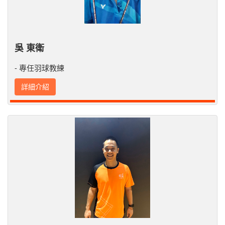
吳 東衛
- 專任羽球教練
詳細介紹