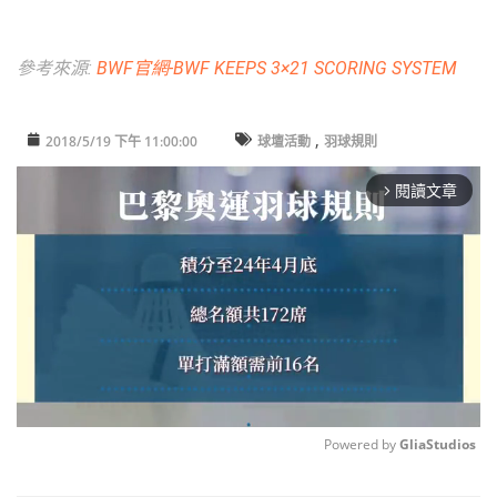
參考來源:
BWF官網-BWF KEEPS 3×21 SCORING SYSTEM
,
2018/5/19 下午 11:00:00
球壇活動
羽球規則
閱讀文章
arrow_forward_ios
Powered by 
GliaStudios
Unmute