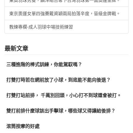
東京奧運女單四強賽戴資穎兩局拍落辛度，晉級金牌戰。
教練專欄-成人羽球中場技術練習
最新文章
三種進階的棒式訓練，你能駕馭嗎？
打雙打時若在網前放了小球，到底能不能向後退？
打雙打站前排， 千萬別回頭，小心打不到球還會被打。
雙打前排什麼球該出手擊球，哪些球又得讓給後排？
滾筒按摩的好處