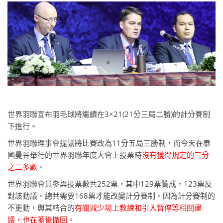
世界羽聯宣布羽毛球將繼續在3×21(21分三局二勝)的計分賽制
下進行。
世界羽聯理事會提議將比賽改為11分五局三勝制，而今天在泰
國曼谷舉行的世界羽聯年度大會上投票時
沒有獲得規定的三分
之二多數
。
世界羽聯會員參與投票數共252票，其中129票贊成，123票反
對該動議。總共需要168票才能改變計分賽制。因為計分賽制的
不更動，與其結合的
有關減少場上教練和引入暫停等相關建
議，也在隨後撤回
。