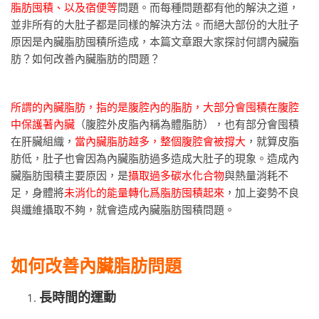
脂肪囤積、以及宿便等
問題。而每種問題都有他的解決之道，
並非所有的大肚子都是同樣的解決方法。而絕大部份的大肚子
原因是內臟脂肪囤積所造成，本篇文章跟大家探討何謂內臟脂
肪？如何改善內臟脂肪的問題？
所謂的內臟脂肪，指的是腹腔內的脂肪，大部分會囤積在腹腔
中保護著內臟
（腹腔外皮脂內稱為體脂肪），也有部分會囤積
在肝臟組織，
當內臟脂肪越多，整個腹腔會被撐大
，就算皮脂
肪低，肚子也會因為內臟脂肪過多造成大肚子的現象。造成內
臟脂肪囤積主要原因，是
攝取過多碳水化合物
與熱量消耗不
足，身體將
未消化的能量轉化爲脂肪囤積起來
，加上姿勢不良
與纖維攝取不夠，就會造成內臟脂肪囤積問題。
如何改善內臟脂肪問題
長時間的運動