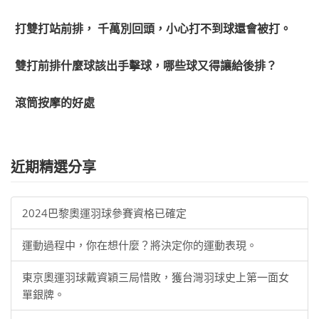
打雙打站前排， 千萬別回頭，小心打不到球還會被打。
雙打前排什麼球該出手擊球，哪些球又得讓給後排？
滾筒按摩的好處
近期精選分享
2024巴黎奧運羽球參賽資格已確定
運動過程中，你在想什麼？將決定你的運動表現。
東京奧運羽球戴資穎三局惜敗，獲台灣羽球史上第一面女
單銀牌。