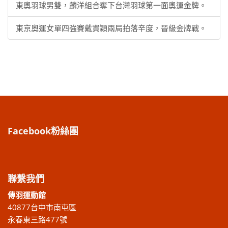
東奧羽球男雙，麟洋組合奪下台灣羽球第一面奧運金牌。
東京奧運女單四強賽戴資穎兩局拍落辛度，晉級金牌戰。
Facebook粉絲團
聯繫我們
傳羽運動館
40877台中市南屯區
永春東三路477號