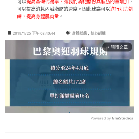
可以
提高基礎代謝率，讓我們消耗醣份與脂肪的量增加
，
可以提高消耗內臟脂肪的速度。因此建議可以
進行肌力訓
練，提高身體肌肉量
。
,
2019/1/25 下午 08:40:44
身體狀態
核心訓練
閱讀文章
arrow_forward_ios
Powered by 
GliaStudios
Unmute