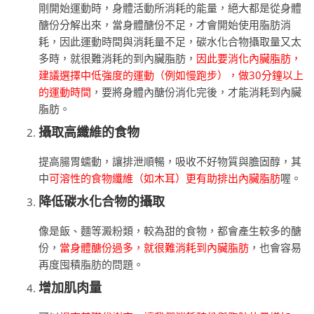
剛開始運動時，身體活動所消耗的能量，絕大都是從身體
醣份分解出來，當身體醣份不足，才會開始使用脂肪消
耗，因此運動時間與消耗量不足，碳水化合物攝取量又太
多時，就很難消耗的到內臟脂肪，
因此要消化內臟脂肪，
建議選擇中低強度的運動（例如慢跑步），做30分鐘以上
的運動時間
，要將身體內醣份消化完後，才能消耗到內臟
脂肪。
攝取高纖維的食物
提高腸胃蠕動，讓排泄順暢，吸收不好物質與膽固醇，其
中
可溶性的食物纖維（如木耳）更有助排出內臟脂肪
喔。
降低碳水化合物的攝取
像是飯、麵等澱粉類，較為甜的食物，都會產生較多的醣
份，
當身體醣份過多，就很難消耗到內臟脂肪
，也會容易
再度囤積脂肪的問題。
增加肌肉量