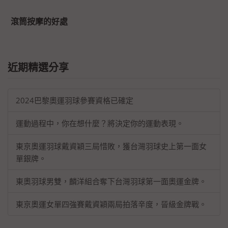
滾筒按摩的好處
近期精選分享
2024巴黎奧運羽球參賽資格已確定
運動過程中，你在想什麼？將決定你的運動表現。
東京奧運羽球戴資穎三局惜敗，獲台灣羽球史上第一面女
單銀牌。
東奧羽球男雙，麟洋組合奪下台灣羽球第一面奧運金牌。
東京奧運女單四強賽戴資穎兩局拍落辛度，晉級金牌戰。