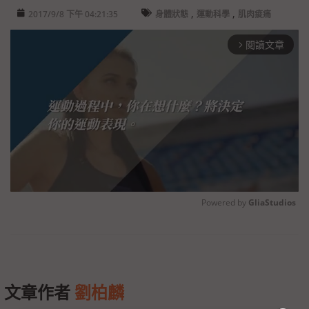
,
,
2017/9/8 下午 04:21:35
身體狀態
運動科學
肌肉痠痛
閱讀文章
arrow_forward_ios
Powered by 
GliaStudios
Unmute
文章作者
劉柏麟