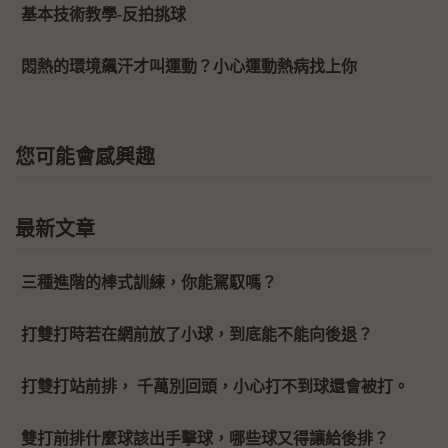
基本技術教學-反拍挑球
悶熱的環境飆汗才叫運動？小心運動熱病找上你
您可能會感興趣
最新文章
三種進階的棒式訓練，你能駕馭嗎？
打雙打時若在網前放了小球，到底能不能向後退？
打雙打站前排， 千萬別回頭，小心打不到球還會被打。
雙打前排什麼球該出手擊球，哪些球又得讓給後排？