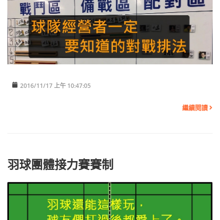
2016/11/17 上午 10:47:05
繼續閱讀
羽球團體接力賽賽制