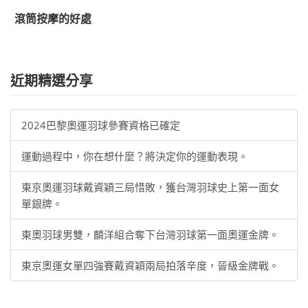
滾筒按摩的好處
近期精選分享
2024巴黎奧運羽球參賽資格已確定
運動過程中，你在想什麼？將決定你的運動表現。
東京奧運羽球戴資穎三局惜敗，獲台灣羽球史上第一面女
單銀牌。
東奧羽球男雙，麟洋組合奪下台灣羽球第一面奧運金牌。
東京奧運女單四強賽戴資穎兩局拍落辛度，晉級金牌戰。