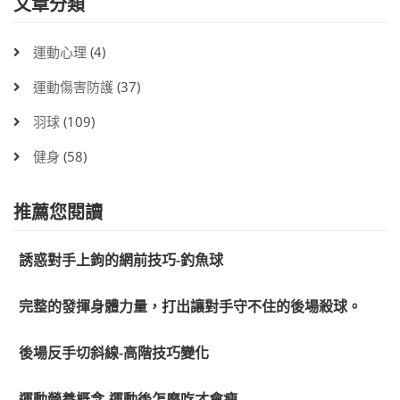
文章分類
運動心理
(4)
運動傷害防護
(37)
羽球
(109)
健身
(58)
推薦您閱讀
誘惑對手上鉤的網前技巧-釣魚球
完整的發揮身體力量，打出讓對手守不住的後場殺球。
後場反手切斜線-高階技巧變化
運動營養概念-運動後怎麼吃才會瘦