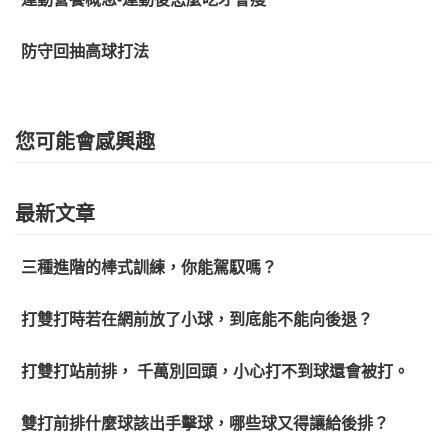
防守回抽高球打法
您可能會感興趣
最新文章
三種進階的棒式訓練，你能駕馭嗎？
打雙打時若在網前放了小球，到底能不能向後退？
打雙打站前排， 千萬別回頭，小心打不到球還會被打。
雙打前排什麼球該出手擊球，哪些球又得讓給後排？