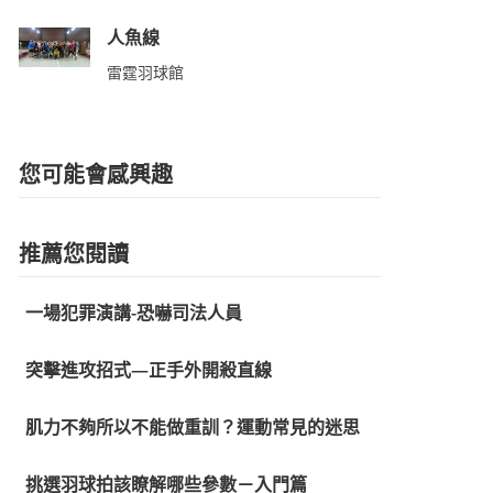
人魚線
雷霆羽球館
您可能會感興趣
推薦您閱讀
一場犯罪演講-恐嚇司法人員
突擊進攻招式—正手外開殺直線
肌力不夠所以不能做重訓？運動常見的迷思
挑選羽球拍該瞭解哪些參數－入門篇