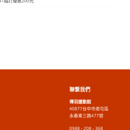
31臨打優惠200元
聯繫我們
傳羽運動館
40877台中市南屯區
永春東三路477號
0988 - 208 - 368