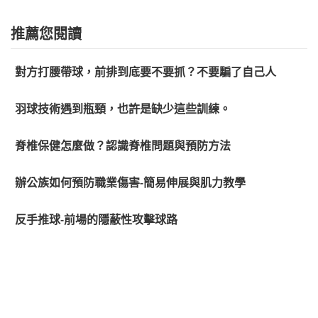
推薦您閱讀
對方打腰帶球，前排到底要不要抓？不要騙了自己人
羽球技術遇到瓶頸，也許是缺少這些訓練。
脊椎保健怎麼做？認識脊椎問題與預防方法
辦公族如何預防職業傷害-簡易伸展與肌力教學
反手推球-前場的隱蔽性攻擊球路