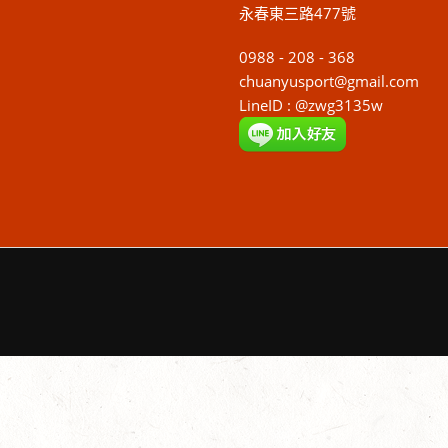
永春東三路477號
0988 - 208 - 368
chuanyusport@gmail.com
LineID : @zwg3135w