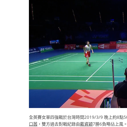
全英賽女單四強戰於台灣時間2019/3/9 晚上約8
口茜
，雙方過去對戰紀錄由
戴資穎
7勝6負略佔上風。