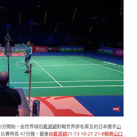
點50分開始，由世界球后
戴資穎
對戰世界排名第五的日本選手
山
比賽時長 47分鐘，最後
由
戴資穎
21-13 10-21 21-8戰勝
山口