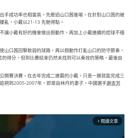
出手成功率也相當高，先壓迫山口茜後場，在針對山口茜的被
亂，小戴以21-13 先馳得點。
不讓小戴有好的機會做出假動作，再加上小戴連續的控球不穩
使山口茜回擊軟弱的球路，再以假動作打亂山口的防守節奏，
零星的得分，但到比賽結束仍然未找到可以奏效的策略，最後由
公開賽決賽，在去年完成二連霸的小戴，只差一勝就能完成三
到2005-2007年，即是由林丹的妻子，中國選手
謝杏芳
閱讀文章
arrow_forward_ios