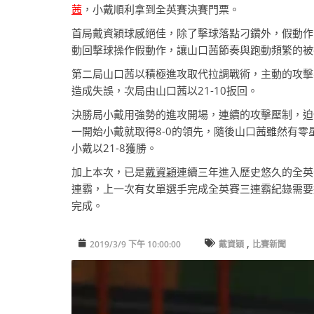
茜
，小戴順利拿到全英賽決賽門票。
首局戴資穎球感絕佳，除了擊球落點刁鑽外，假動作
動回擊球操作假動作，讓山口茜節奏與跑動頻繁的被擾
第二局山口茜以積極進攻取代拉調戰術，主動的攻擊
造成失誤，次局由山口茜以21-10扳回。
決勝局小戴用強勢的進攻開場，連續的攻擊壓制，迫
一開始小戴就取得8-0的領先，隨後山口茜雖然有
小戴以21-8獲勝。
加上本次，已是
戴資穎
連續三年進入歷史悠久的全英
連霸，上一次有女單選手完成全英賽三連霸紀錄需要追朔
完成。
,
2019/3/9 下午 10:00:00
戴資穎
比賽新聞