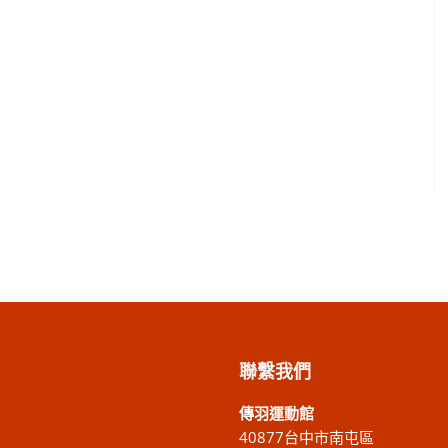
聯繫我們
傳羽運動館
40877台中市南屯區