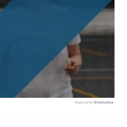
Powered by 
GliaStudios
Unmute