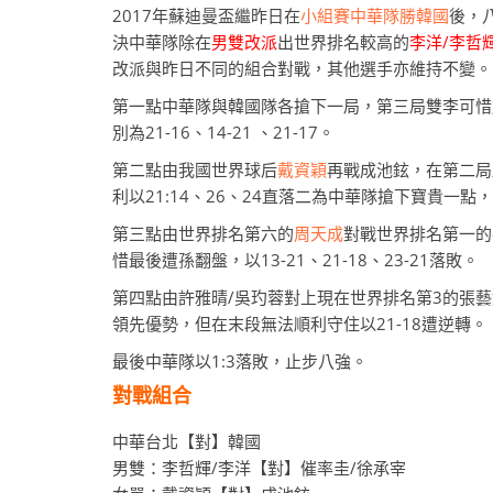
2017年蘇迪曼盃繼昨日在
小組賽中華隊勝韓國
後，
決中華隊除在
男雙改派
出世界排名較高的
李洋/李哲
改派與昨日不同的組合對戰，其他選手亦維持不變。
第一點中華隊與韓國隊各搶下一局，第三局雙李可惜
別為21-16、14-21 、21-17。
第二點由我國世界球后
戴資穎
再戰成池鉉，在第二局
利以21:14、26、24直落二為中華隊搶下寶貴一
第三點由世界排名第六的
周天成
對戰世界排名第一的
惜最後遭孫翻盤，以13-21、21-18、23-21落敗。
第四點由許雅晴/吳玓蓉對上現在世界排名第3的張藝娜
領先優勢，但在末段無法順利守住以21-18遭逆轉。
最後中華隊以1:3落敗，止步八強。
對戰組合
中華台北【對】韓國
男雙：李哲輝/李洋【對】催率圭/徐承宰