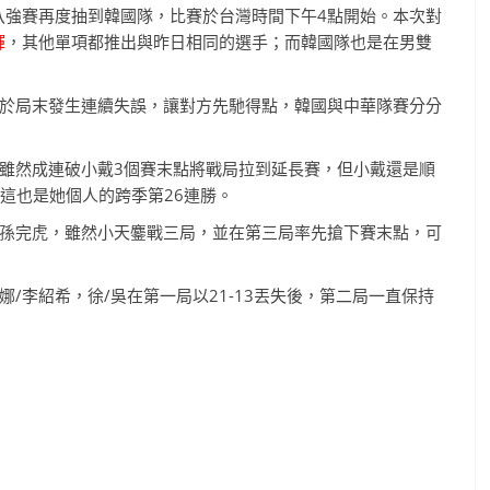
八強賽再度抽到韓國隊，比賽於台灣時間下午4點開始。本次對
輝
，其他單項都推出與昨日相同的選手；而韓國隊也是在男雙
於局末發生連續失誤，讓對方先馳得點，韓國與中華隊賽分分
雖然成連破小戴3個賽末點將戰局拉到延長賽，但小戴還是順
點，這也是她個人的跨季第26連勝。
孫完虎，雖然小天鏖戰三局，並在第三局率先搶下賽末點，可
/李紹希，徐/吳在第一局以21-13丟失後，第二局一直保持