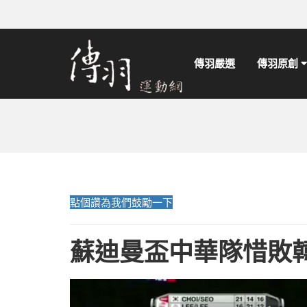
傳羽嚴選
傳羽原創
點個讚為我們鼓勵一下
蘇迪曼盃中華隊惜敗