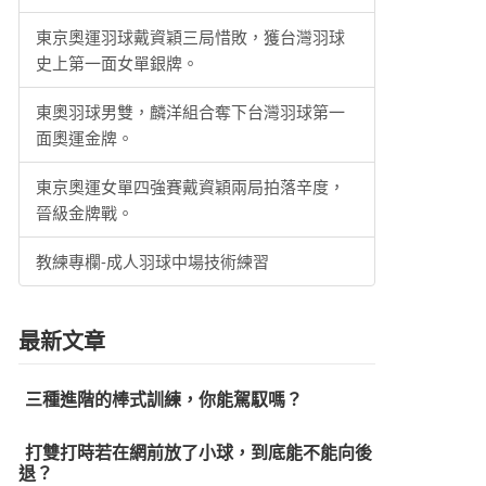
東京奧運羽球戴資穎三局惜敗，獲台灣羽球
史上第一面女單銀牌。
東奧羽球男雙，麟洋組合奪下台灣羽球第一
面奧運金牌。
東京奧運女單四強賽戴資穎兩局拍落辛度，
晉級金牌戰。
教練專欄-成人羽球中場技術練習
最新文章
三種進階的棒式訓練，你能駕馭嗎？
打雙打時若在網前放了小球，到底能不能向後
退？