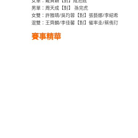
女單：戴資穎【對】成池鉉
男單：周天成【對】 孫完虎
女雙：許雅晴/吳玓蓉【對】張藝娜/李紹希
混雙：王齊麟/李佳馨【對】催率圭/蔡侑玎
賽事精華