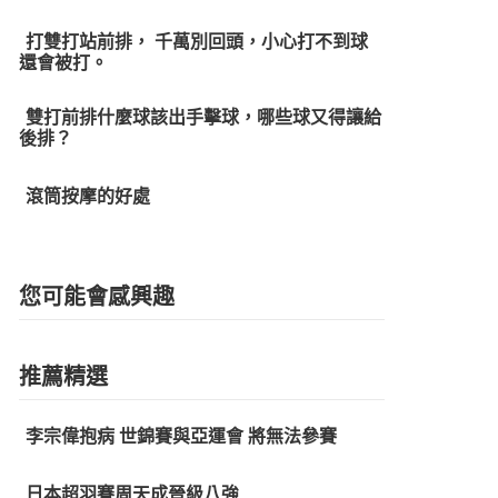
打雙打站前排， 千萬別回頭，小心打不到球
還會被打。
雙打前排什麼球該出手擊球，哪些球又得讓給
後排？
滾筒按摩的好處
您可能會感興趣
推薦精選
李宗偉抱病 世錦賽與亞運會 將無法參賽
日本超羽賽周天成晉級八強