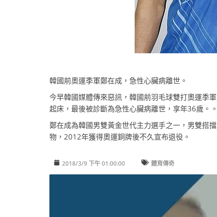
韓國前奧運季軍鄭在成，急性心臟病離世。
今早韓國媒體傳來惡訊，韓國前羽毛球雙打奧運季軍
起床，最後被診斷為急性心臟病離世，享年36歲。
鄭在成為韓國男雙黃金世代主力選手之一，男雙搭擋
物，2012年獲得奧運銅牌後不久宣布退役。
2018/3/9 下午 01:00:00
體育傳奇