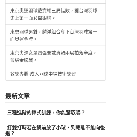
東京奧運羽球戴資穎三局惜敗，獲台灣羽球
史上第一面女單銀牌。
東奧羽球男雙，麟洋組合奪下台灣羽球第一
面奧運金牌。
東京奧運女單四強賽戴資穎兩局拍落辛度，
晉級金牌戰。
教練專欄-成人羽球中場技術練習
最新文章
三種進階的棒式訓練，你能駕馭嗎？
打雙打時若在網前放了小球，到底能不能向後
退？