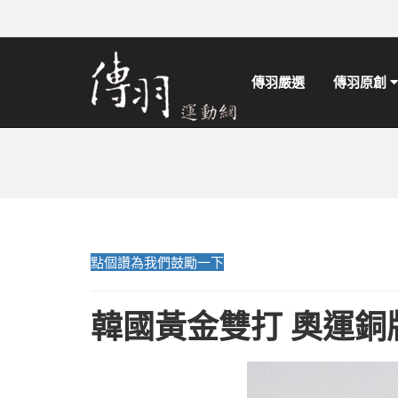
傳羽嚴選
傳羽原創
點個讚為我們鼓勵一下
韓國黃金雙打 奧運銅