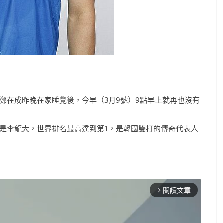
鄭在成昨晚在家睡覺後，今早（3月9號）9點早上就再也沒有
。
是李龍大，世界排名最高達到第1，是韓國雙打的傳奇代表人
閱讀文章
arrow_forward_ios