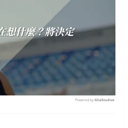
Powered by 
GliaStudios
Unmute