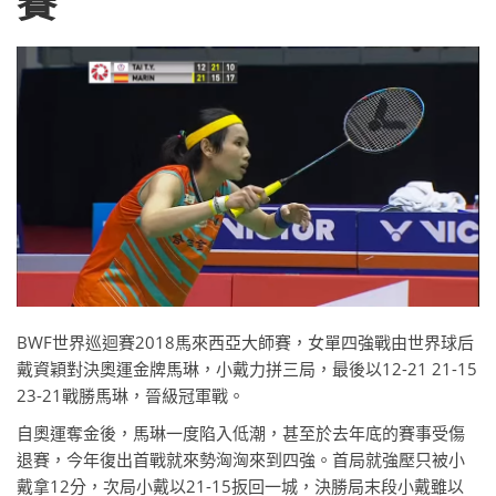
賽
BWF世界巡迴賽2018馬來西亞大師賽，女單四強戰由世界球后
戴資穎對決奧運金牌馬琳，小戴力拼三局，最後以12-21 21-15
23-21戰勝馬琳，晉級冠軍戰。
自奧運奪金後，馬琳一度陷入低潮，甚至於去年底的賽事受傷
退賽，今年復出首戰就來勢洶洶來到四強。首局就強壓只被小
戴拿12分，次局小戴以21-15扳回一城，決勝局末段小戴雖以