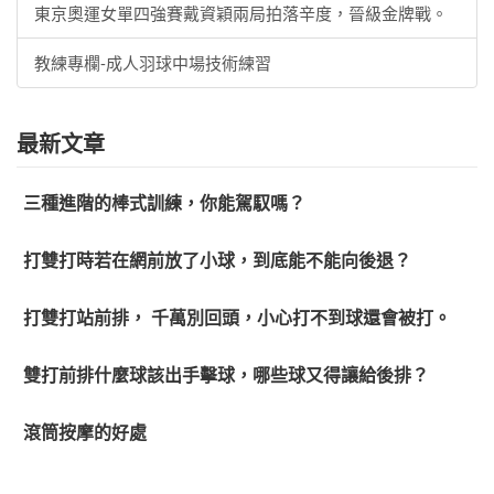
東京奧運女單四強賽戴資穎兩局拍落辛度，晉級金牌戰。
教練專欄-成人羽球中場技術練習
最新文章
三種進階的棒式訓練，你能駕馭嗎？
打雙打時若在網前放了小球，到底能不能向後退？
打雙打站前排， 千萬別回頭，小心打不到球還會被打。
雙打前排什麼球該出手擊球，哪些球又得讓給後排？
滾筒按摩的好處