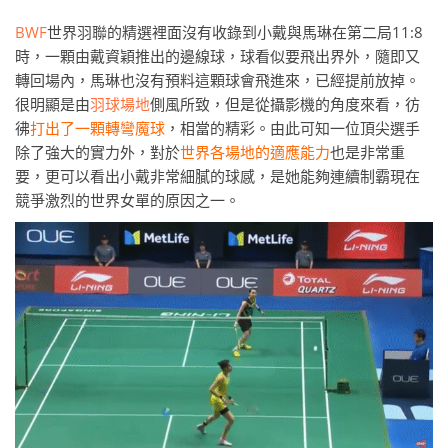
BWF
世界羽聯的精選裡面沒有收錄到小戴與馬琳在第二局11:8
時，一顆由戴資穎推出的邊線球，球看似要飛出界外，隨即又
轉回場內，馬琳也沒有預料這顆球會飛進來，已經提前放掉。
很明顯是由
羽球場地
側風所致，但是從攝影機的角度來看，彷
彿
打出了一顆轉彎魔球
，相當的精彩。由此可知一位頂尖選手
除了強大的實力外，對於
世界各場地的適應能力
也是非常重
要，更可以看出小戴非常細膩的球感，是她能夠連續制霸現在
競爭激烈的世界女單的原因之一。