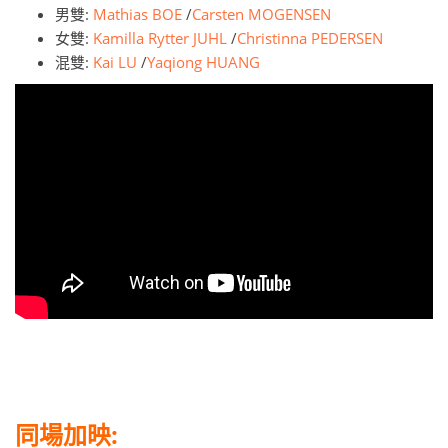
男雙:
Mathias BOE
/
Carsten MOGENSEN
女雙:
Kamilla Rytter JUHL
/
Christinna PEDERSEN
混雙:
Kai LU
/
Yaqiong HUANG
同場加映: