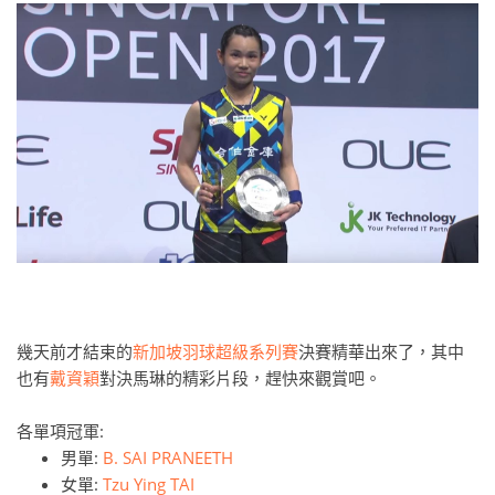
幾天前才結束的
新加坡羽球超級系列賽
決賽精華出來了，其中
也有
戴資穎
對決馬琳的精彩片段，趕快來觀賞吧。
各單項冠軍:
男單:
B. SAI PRANEETH
女單:
Tzu Ying TAI