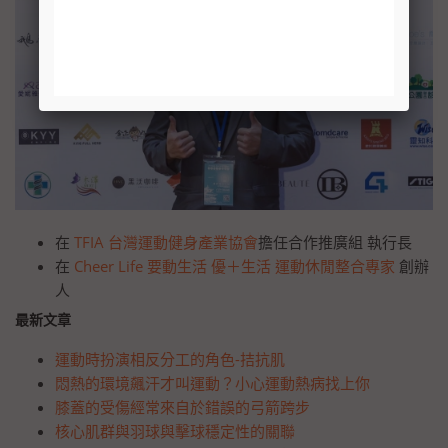
在
TFIA 台灣運動健身產業協會
擔任合作推廣組 執行長
在
Cheer Life 要動生活 優＋生活 運動休閒整合專家
創辦
人
最新文章
運動時扮演相反分工的角色-拮抗肌
悶熱的環境飆汗才叫運動？小心運動熱病找上你
膝蓋的受傷經常來自於錯誤的弓箭跨步
核心肌群與羽球與擊球穩定性的關聯