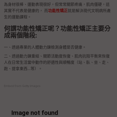
為身材很棒、運動表現很好，但常常關節疼痛，肌肉僵硬，這
其實不代表是健康的， 而
功能性矯正
就是解決現代文明病所產
生的運動課程。
何謂
功能性矯正
呢？功能性矯正主要分
成兩個階段:
一、透過專業的人體動力鍊檢測身體是否健康。
二、透過動力鍊重組、關節活動度恢復、肌肉抗阻平衡來恢復
人在日常生活當中動作的舒適性與順暢度（站、臥、坐、走、
跑、提拿東西…等）。
Embed from Getty Images