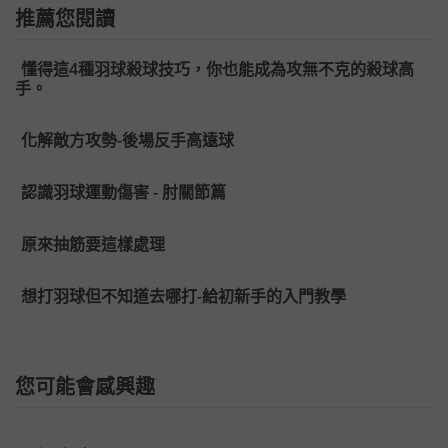
推薦您閱讀
懂得這4種羽球殺球技巧，你也能成為攻無不克的殺球高
手。
化解敵方攻勢-後場反手高遠球
認識羽球運動傷害 - 肘關節篇
原來抽筋要這樣處理
想打羽球但不知道去哪打-給初新手的入門教學
您可能會感興趣