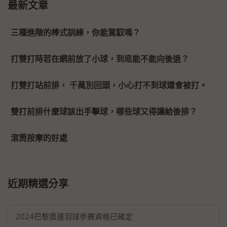
最新文章
三種進階的棒式訓練，你能駕馭嗎？
打雙打時若在網前放了小球，到底能不能向後退？
打雙打站前排， 千萬別回頭，小心打不到球還會被打。
雙打前排什麼球該出手擊球，哪些球又得讓給後排？
滾筒按摩的好處
近期精選分享
2024巴黎奧運羽球參賽資格已確定