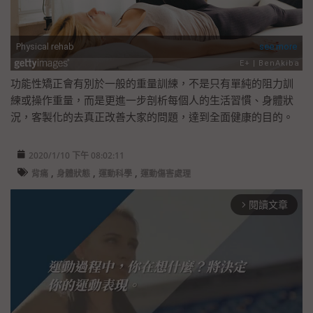
功能性矯正會有別於一般的重量訓練，不是只有單純的阻力訓
練或操作重量，而是更進一步剖析每個人的生活習慣、身體狀
況，客製化的去真正改善大家的問題，達到全面健康的目的。
2020/1/10 下午 08:02:11
,
,
,
背痛
身體狀態
運動科學
運動傷害處理
閱讀文章
arrow_forward_ios