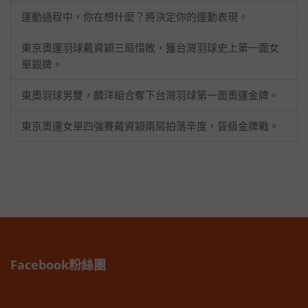
運動過程中，你在想什麼？將決定你的運動表現。
東京奧運羽球戴資穎三局惜敗，獲台灣羽球史上第一面女
單銀牌。
東奧羽球男雙，麟洋組合奪下台灣羽球第一面奧運金牌。
東京奧運女單四強賽戴資穎兩局拍落辛度，晉級金牌戰。
Facebook粉絲團