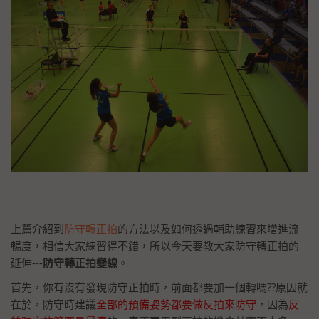
上篇介紹到
防守轉正拍
的方法以及如何透過輔助練習來增進流
暢度，相信大家練習得不錯，所以今天要教大家防守轉正拍的
延伸---
防守轉正拍變線
。
首先，你有沒有發現防守正拍時，前面都要加一個轉嗎??原因就
在於，防守時建議
全部的預備姿勢都要做反拍來防守
，因為
反