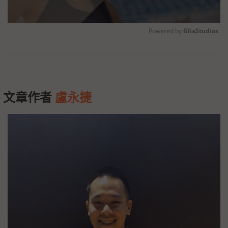
Powered by 
GliaStudios
Unmute
文章作者
盧永捷