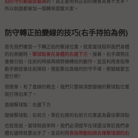
拍防守的範圍是最廣
的，真正要用到正拍的機會其實不太多，
所以前面都會加一個轉來提醒大家。
防守轉正拍變線的技巧(右手持拍為例)
首先我們複習一下轉正拍的擊球位置，就是當球殺到我們身體
的右側邊時，
擊球點會在身體的右邊下方
，接著，右手順勢往
後做引拍，往前的時候再順勢做轉拍的動作，並且利用食指帶
動手腕從後往前揮拍，便能擊出直線的防守平堆，那變線要怎
麼打呢?
很簡單，有了直線的概念，我們只要搞清楚變線的擊球點位置
就打得出來了。
直線擊球點：右邊下方
變線擊球點：右前方，靠近右膝的右前方位置處為最佳擊球點
也就是說，當球殺過來時，我們必須提早在球還沒靠近我們身
體右邊時就要出手了，並且利用
食指帶動拍頭去揮擊球頭的右