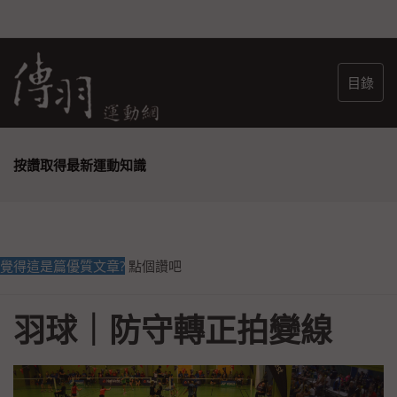
目錄
按讚取得最新運動知識
覺得這是篇優質文章?
點個讚吧
羽球｜防守轉正拍變線