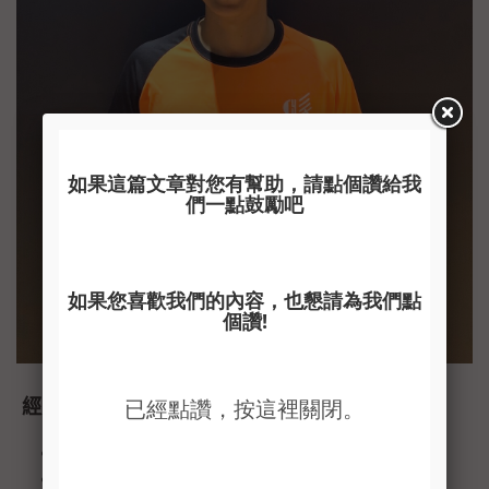
經歷
98學年度大專院校運動會 羽球團體項目第三名
099年度全國羽球團體排名錦標賽第三名