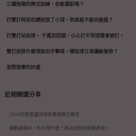
三種進階的棒式訓練，你能駕馭嗎？
打雙打時若在網前放了小球，到底能不能向後退？
打雙打站前排， 千萬別回頭，小心打不到球還會被打。
雙打前排什麼球該出手擊球，哪些球又得讓給後排？
滾筒按摩的好處
近期精選分享
2024巴黎奧運羽球參賽資格已確定
運動過程中，你在想什麼？將決定你的運動表現。