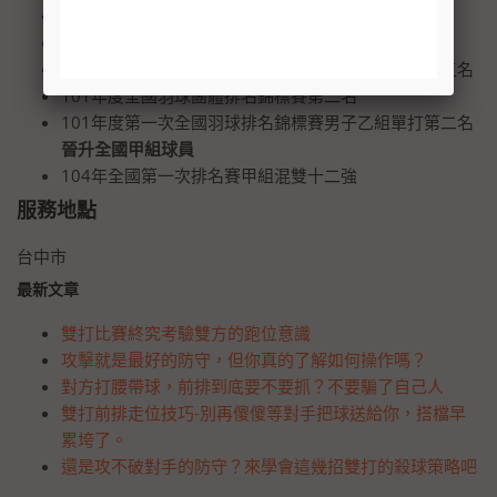
100學年度擔任居仁國民中學羽球隊教練
100年度全國羽球團體排名錦標賽第二名
100年度第二次全國羽球排名錦標賽男子乙組單打第五名
101年度全國羽球團體排名錦標賽第二名
101年度第一次全國羽球排名錦標賽男子乙組單打第二名
晉升全國甲組球員
104年全國第一次排名賽甲組混雙十二強
服務地點
台中市
最新文章
雙打比賽終究考驗雙方的跑位意識
攻擊就是最好的防守，但你真的了解如何操作嗎？
對方打腰帶球，前排到底要不要抓？不要騙了自己人
雙打前排走位技巧-別再傻傻等對手把球送給你，搭檔早
累垮了。
還是攻不破對手的防守？來學會這幾招雙打的殺球策略吧