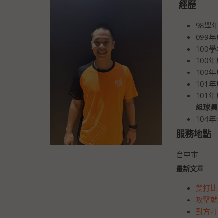
經歷
98
09
10
10
10
10
10
組球員
10
服務地點
台中市
最新文章
雙打比
攻擊就
對方打