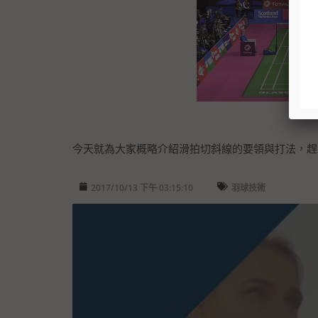
今天就為大家概略介紹滑拍切斜線的要領與打法，趕
2017/10/13 下午 03:15:10
羽球技術