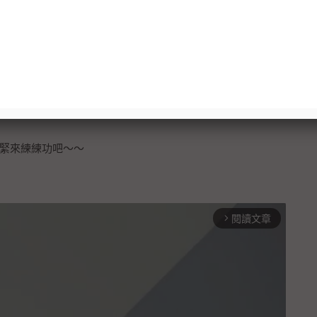
緊來練練功吧～～
閱讀文章
arrow_forward_ios