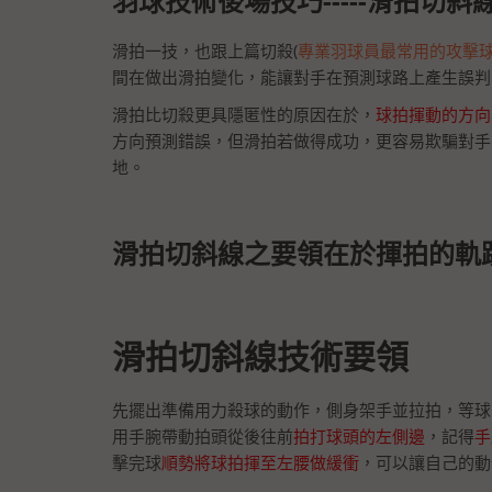
羽球技術後場技巧-----滑拍切斜
滑拍一技，也跟上篇切殺(
專業羽球員最常用的攻擊球
間在做出滑拍變化，能讓對手在預測球路上產生誤判
滑拍比切殺更具隱匿性的原因在於，
球拍揮動的方向
方向預測錯誤，但滑拍若做得成功，更容易欺騙對手
地。
滑拍切斜線之要領在於揮拍的軌
滑拍切斜線技術要領
先擺出準備用力殺球的動作，側身架手並拉拍，等球
用手腕帶動拍頭從後往前
拍打球頭的左側邊
，記得
手
擊完球
順勢將球拍揮至左腰做緩衝
，可以讓自己的動