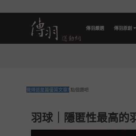
傳羽嚴選
傳羽原創
覺得這是篇優質文章?
點個讚吧
羽球｜隱匿性最高的