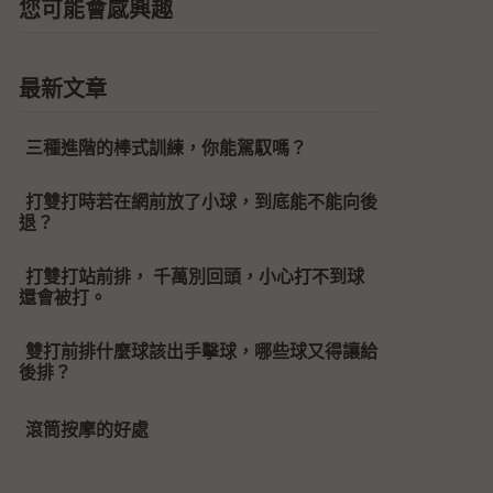
您可能會感興趣
最新文章
三種進階的棒式訓練，你能駕馭嗎？
打雙打時若在網前放了小球，到底能不能向後
退？
打雙打站前排， 千萬別回頭，小心打不到球
還會被打。
雙打前排什麼球該出手擊球，哪些球又得讓給
後排？
滾筒按摩的好處