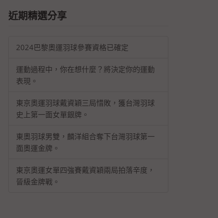
近期精選分享
2024巴黎奧運羽球參賽資格已確定
運動過程中，你在想什麼？將決定你的運動
表現。
東京奧運羽球戴資穎三局惜敗，獲台灣羽球
史上第一面女單銀牌。
東奧羽球男雙，麟洋組合奪下台灣羽球第一
面奧運金牌。
東京奧運女單四強賽戴資穎兩局拍落辛度，
晉級金牌戰。