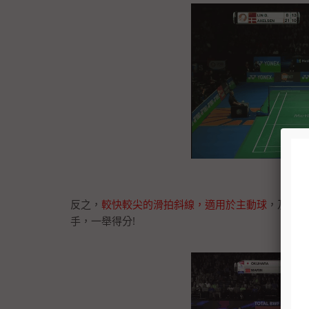
反之，
較快較尖的滑拍斜線，適用於主動球
，及對手
手，一舉得分!