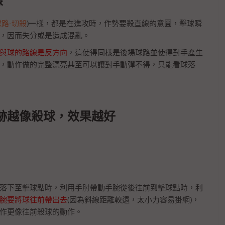
線
路-切殺
)一樣，都是在進攻時，作勢要殺直線的意圖，擊球瞬
，因而失分或是造成混亂。
與球的路線是反方向
，這使得同樣是後場球路並使得對手產生
，動作做的完整漂亮甚至可以讓對手動彈不得，只能看球落
跡越像殺球，效果越好
落下至擊球點時，利用手肘帶動手腕從後往前到擊球點時，利
腕要將球往前帶出去
(因為斜線距離較遠，太小力容易掛網)，
作更像往前殺球的動作。