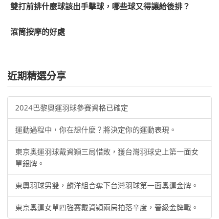
雙打前排什麼球該出手擊球，哪些球又得讓給後排？
滾筒按摩的好處
近期精選分享
2024巴黎奧運羽球參賽資格已確定
運動過程中，你在想什麼？將決定你的運動表現。
東京奧運羽球戴資穎三局惜敗，獲台灣羽球史上第一面女
單銀牌。
東奧羽球男雙，麟洋組合奪下台灣羽球第一面奧運金牌。
東京奧運女單四強賽戴資穎兩局拍落辛度，晉級金牌戰。