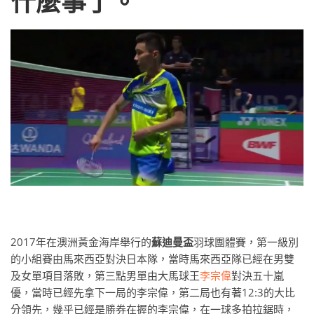
什麼事了。
2017年在澳洲黃金海岸舉行的
蘇迪曼盃
羽球團體賽，第一級別
的小組賽由馬來西亞對決日本隊，當時馬來西亞隊已經在男雙
及女單項目落敗，第三點男單由大馬球王
李宗偉
對決五十嵐
優，當時已經先拿下一局的李宗偉，第二局也有著12:3的大比
分領先，幾乎已經是勝券在握的李宗偉，在一球多拍拉鋸時，