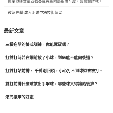
東京奧運女單四強賽戴資穎兩局拍落辛度，晉級金牌戰。
教練專欄-成人羽球中場技術練習
最新文章
三種進階的棒式訓練，你能駕馭嗎？
打雙打時若在網前放了小球，到底能不能向後退？
打雙打站前排， 千萬別回頭，小心打不到球還會被打。
雙打前排什麼球該出手擊球，哪些球又得讓給後排？
滾筒按摩的好處