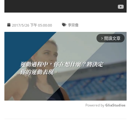
2017/5/26 下午 05:00:00
李宗偉
閱讀文章
arrow_forward_ios
Powered by 
GliaStudios
Unmute