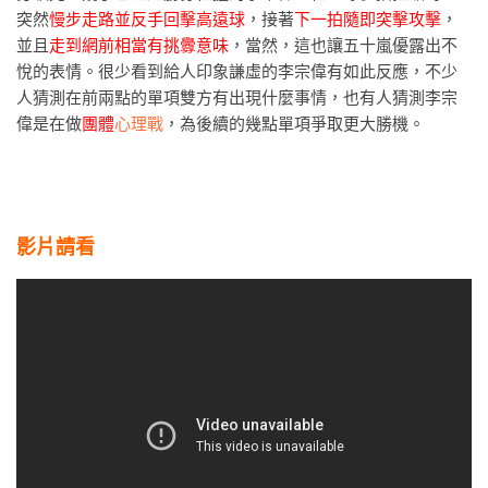
突然
慢步走路並反手回擊高遠球
，接著
下一拍隨即突擊攻擊
，
並且
走到網前相當有挑釁意味
，當然，這也讓五十嵐優露出不
悅的表情。很少看到給人印象謙虛的李宗偉有如此反應，不少
人猜測在前兩點的單項雙方有出現什麼事情，也有人猜測李宗
偉是在做
團體
心理戰
，為後續的幾點單項爭取更大勝機。
影片請看