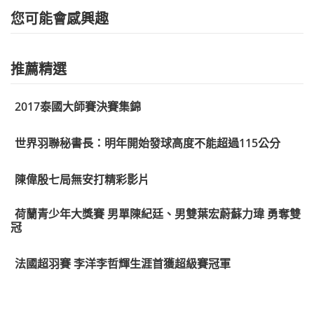
您可能會感興趣
推薦精選
2017泰國大師賽決賽集錦
世界羽聯秘書長：明年開始發球高度不能超過115公分
陳偉殷七局無安打精彩影片
荷蘭青少年大獎賽 男單陳紀廷、男雙葉宏蔚蘇力瑋 勇奪雙
冠
法國超羽賽 李洋李哲輝生涯首獲超級賽冠軍