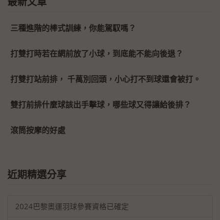
最新文章
三種進階的棒式訓練，你能駕馭嗎？
打雙打時若在網前放了小球，到底能不能向後退？
打雙打站前排， 千萬別回頭，小心打不到球還會被打。
雙打前排什麼球該出手擊球，哪些球又得讓給後排？
滾筒按摩的好處
近期精選分享
2024巴黎奧運羽球參賽資格已確定