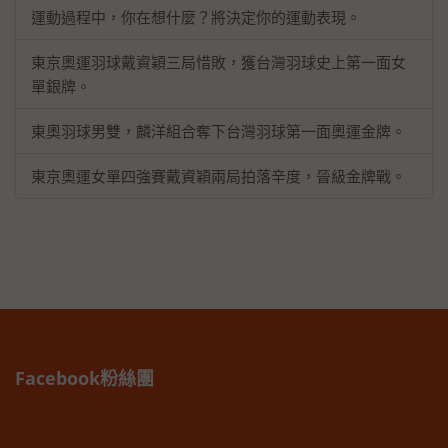
運動過程中，你在想什麼？將決定你的運動表現。
東京奧運羽球戴資穎三局惜敗，獲台灣羽球史上第一面女
單銀牌。
東奧羽球男雙，麟洋組合奪下台灣羽球第一面奧運金牌。
東京奧運女單四強賽戴資穎兩局拍落辛度，晉級金牌戰。
Facebook粉絲團