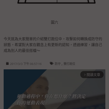
圖六
今天就為大家簡單的介紹雙打跑位中，攻擊如何轉換成防守的
狀態，希望對大家在觀念上有更新的認知，透過練習，讓自己
成為別人的最佳搭檔～
,
2017/3/3 下午 06:57:16
防守
雙打跑位
閱讀文章
arrow_forward_ios