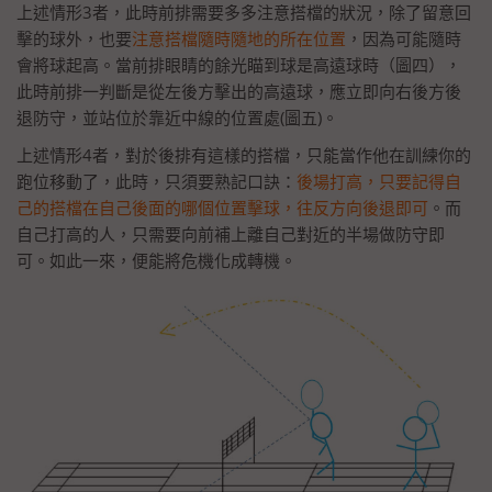
上述情形3者，此時前排需要多多注意搭檔的狀況，除了留意回
擊的球外，也要
注意搭檔隨時隨地的所在位置
，因為可能隨時
會將球起高。當前排眼睛的餘光瞄到球是高遠球時（圖四），
此時前排一判斷是從左後方擊出的高遠球，應立即向右後方後
退防守，並站位於靠近中線的位置處(圖五)。
上述情形4者，對於後排有這樣的搭檔，只能當作他在訓練你的
跑位移動了，此時，只須要熟記口訣：
後場打高，只要記得自
己的搭檔在自己後面的哪個位置擊球，往反方向後退即可
。而
自己打高的人，只需要向前補上離自己對近的半場做防守即
可。如此一來，便能將危機化成轉機。