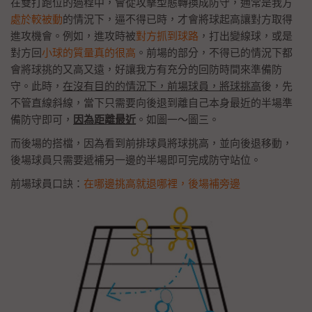
在雙打跑位的過程中，會從攻擊型態轉換成防守，通常是我方
處於較被動
的情況下，逼不得已時，才會將球起高讓對方取得
進攻機會。例如，進攻時被
對方抓到球路
，打出變線球，或是
對方回
小球的質量真的很高
。前場的部分，不得已的情況下都
會將球挑的又高又遠，好讓我方有充分的回防時間來準備防
守。此時，
在沒有目的的情況下，前場球員，將球挑高
後，先
不管直線斜線，當下只需要向後退到離自己本身最近的半場準
備防守即可，
因為距離最近
。如圖一～圖三。
而後場的搭檔，因為看到前排球員將球挑高，並向後退移動，
後場球員只需要遞補另一邊的半場即可完成防守站位。
前場球員口訣：
在哪邊挑高就退哪裡，後場補旁邊