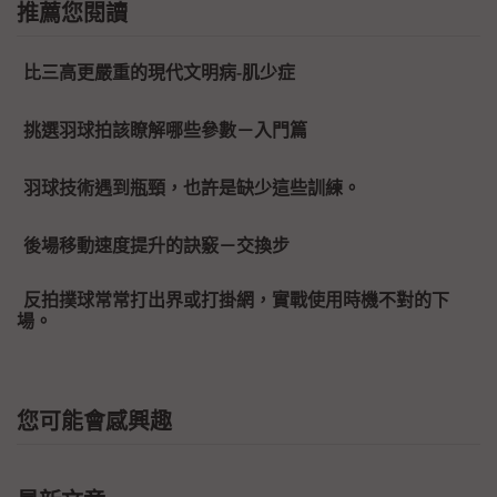
推薦您閱讀
比三高更嚴重的現代文明病-肌少症
挑選羽球拍該瞭解哪些參數－入門篇
羽球技術遇到瓶頸，也許是缺少這些訓練。
後場移動速度提升的訣竅－交換步
反拍撲球常常打出界或打掛網，實戰使用時機不對的下
場。
您可能會感興趣