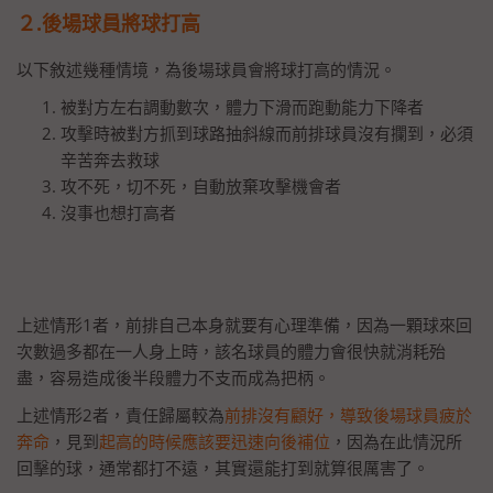
２.後場球員將球打高
以下敘述幾種情境，為後場球員會將球打高的情況。
被對方左右調動數次，體力下滑而跑動能力下降者
攻擊時被對方抓到球路抽斜線而前排球員沒有攔到，必須
辛苦奔去救球
攻不死，切不死，自動放棄攻擊機會者
沒事也想打高者
上述情形1者，前排自己本身就要有心理準備，因為一顆球來回
次數過多都在一人身上時，該名球員的體力會很快就消耗殆
盡，容易造成後半段體力不支而成為把柄。
上述情形2者，責任歸屬較為
前排沒有顧好，導致後場球員疲於
奔命
，見到
起高的時候應該要迅速向後補位
，因為在此情況所
回擊的球，通常都打不遠，其實還能打到就算很厲害了。