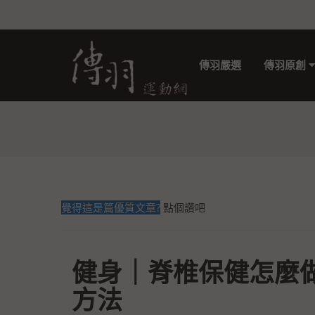
傳羽嚴選
傳羽原創
覺得這是篇優質文章?
點個讚吧
健身｜脊椎保健怎麼
方法