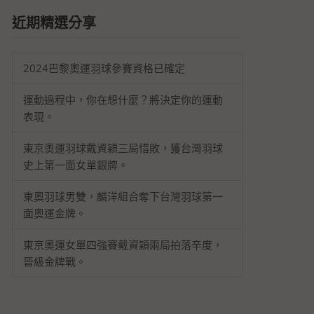
近期精選分享
2024巴黎奧運羽球參賽資格已確定
運動過程中，你在想什麼？將決定你的運動
表現。
東京奧運羽球戴資穎三局惜敗，獲台灣羽球
史上第一面女單銀牌。
東奧羽球男雙，麟洋組合奪下台灣羽球第一
面奧運金牌。
東京奧運女單四強賽戴資穎兩局拍落辛度，
晉級金牌戰。