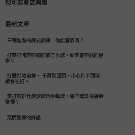
您可能會感興趣
最新文章
三種進階的棒式訓練，你能駕馭嗎？
打雙打時若在網前放了小球，到底能不能向後
退？
打雙打站前排， 千萬別回頭，小心打不到球
還會被打。
雙打前排什麼球該出手擊球，哪些球又得讓給
後排？
滾筒按摩的好處