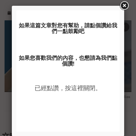
,
,
2020/8/14 下午 02:37:12
伸展
運動科學
健身
閱讀文章
arrow_forward_ios
Powered by 
GliaStudios
Unmute