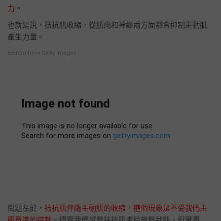
力
。
也就是說，拮抗肌收縮，從肌肉和神經兩方面都會抑制主動肌
產生力量。
Embed from Getty Images
問題在於，
拮抗肌伴隨主動肌的收縮，這個現象是不受我們主
觀意識的控制
。儘管我們感覺拮抗肌處於放鬆狀態，但實際