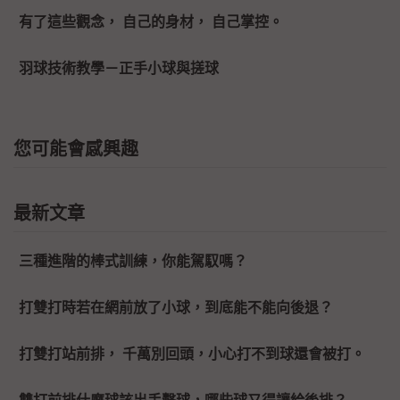
有了這些觀念， 自己的身材， 自己掌控。
羽球技術教學－正手小球與搓球
您可能會感興趣
最新文章
三種進階的棒式訓練，你能駕馭嗎？
打雙打時若在網前放了小球，到底能不能向後退？
打雙打站前排， 千萬別回頭，小心打不到球還會被打。
雙打前排什麼球該出手擊球，哪些球又得讓給後排？