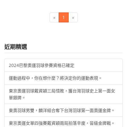
«
1
»
近期精選
2024巴黎奧運羽球參賽資格已確定
運動過程中，你在想什麼？將決定你的運動表現。
東京奧運羽球戴資穎三局惜敗，獲台灣羽球史上第一面女
單銀牌。
東奧羽球男雙，麟洋組合奪下台灣羽球第一面奧運金牌。
東京奧運女單四強賽戴資穎兩局拍落辛度，晉級金牌戰。