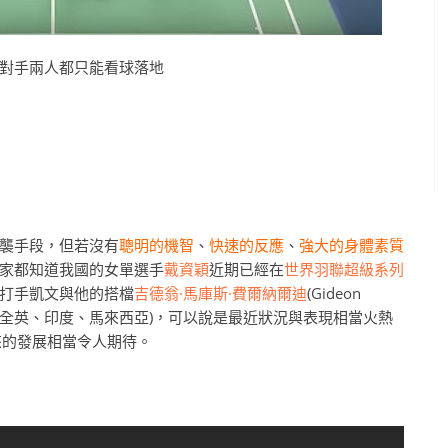
對手兩人都只能看球落地
襲手段，但若沒有
聰明的機智
、
快速的反應
、
強大的身體素質
家都知道我國的女單選手
戴資穎
近期已經在
世界羽聯超級系列
打手凱文與他的搭檔
吉德翁·馬庫斯·費爾納爾迪
(Gideon
(全英、印度、馬來西亞)，可以說是最近狀況與表現相當火熱
來的發展相當令人期待。