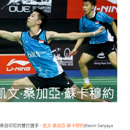
來自印尼的雙打選手 -
凱文·桑加亞·蘇卡穆約
(Kevin Sanjaya