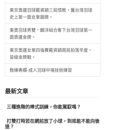
東京奧運羽球戴資穎三局惜敗，獲台灣羽球
史上第一面女單銀牌。
東奧羽球男雙，麟洋組合奪下台灣羽球第一
面奧運金牌。
東京奧運女單四強賽戴資穎兩局拍落辛度，
晉級金牌戰。
教練專欄-成人羽球中場技術練習
最新文章
三種進階的棒式訓練，你能駕馭嗎？
打雙打時若在網前放了小球，到底能不能向後
退？