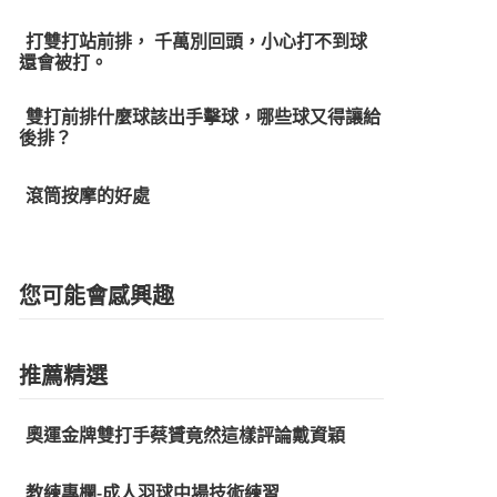
打雙打站前排， 千萬別回頭，小心打不到球
還會被打。
雙打前排什麼球該出手擊球，哪些球又得讓給
後排？
滾筒按摩的好處
您可能會感興趣
推薦精選
奧運金牌雙打手蔡贇竟然這樣評論戴資穎
教練專欄-成人羽球中場技術練習