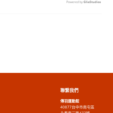
Powered by 
GliaStudios
Unmute
聯繫我們
傳羽運動館
40877台中市南屯區
永春東三路477號