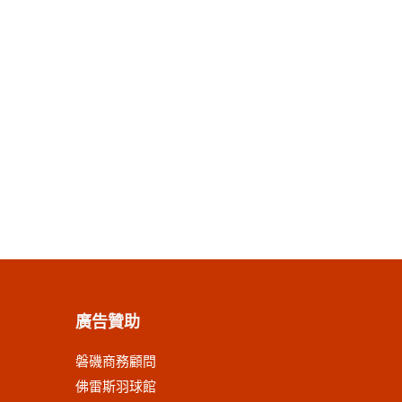
廣告贊助
磐磯商務顧問
佛雷斯羽球館