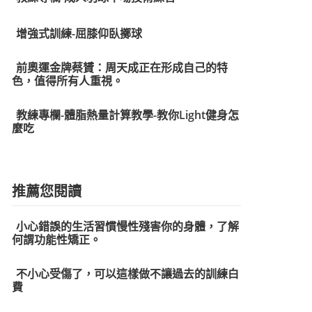
增強式訓練-屈膝仰臥擲球
前奧運金牌蔡贇：周天成正在形成自己的特
色，值得所有人重視。
教練專欄-體脂熱量計算教學-教你Light健身怎
麼吃
推薦您閱讀
小心錯誤的生活習慣慢性殘害你的身體，了解
何謂功能性矯正。
不小心受傷了，可以這樣做不讓過去的訓練白
費