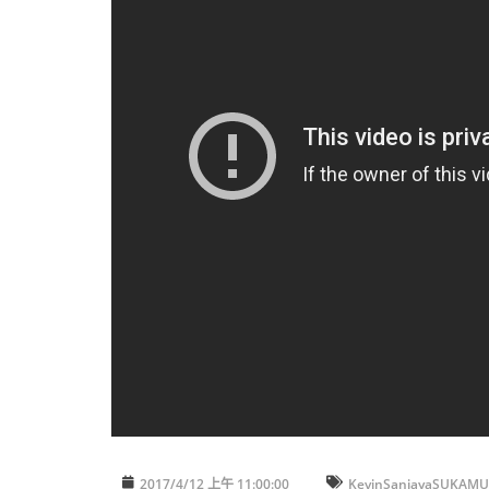
2017/4/12 上午 11:00:00
KevinSanjayaSUKAMU