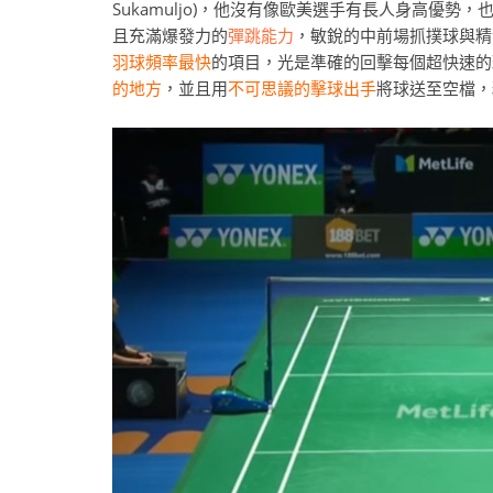
Sukamuljo)，他沒有像歐美選手有長人身高優
且充滿爆發力的
彈跳能力
，敏銳的中前場抓撲球與精
羽球頻率最快
的項目，光是準確的回擊每個超快速的
的地方
，並且用
不可思議的擊球出手
將球送至空檔，