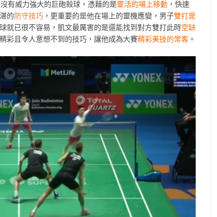
勢，也沒有威力強大的巨砲殺球，憑藉的是
靈活的場上移動
，快速
湛的
防守技巧
，更重要的是他在場上的靈機應變，男子
雙打是
球就已很不容易，凱文最厲害的是還能找到對方雙打此時
空缺
精彩且令人意想不到的技巧，讓他成為大賽
精彩美技的常客
。