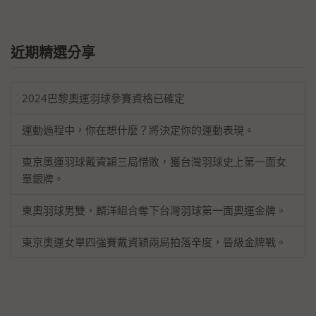
近期精選分享
2024巴黎奧運羽球參賽資格已確定
運動過程中，你在想什麼？將決定你的運動表現。
東京奧運羽球戴資穎三局惜敗，獲台灣羽球史上第一面女
單銀牌。
東奧羽球男雙，麟洋組合奪下台灣羽球第一面奧運金牌。
東京奧運女單四強賽戴資穎兩局拍落辛度，晉級金牌戰。