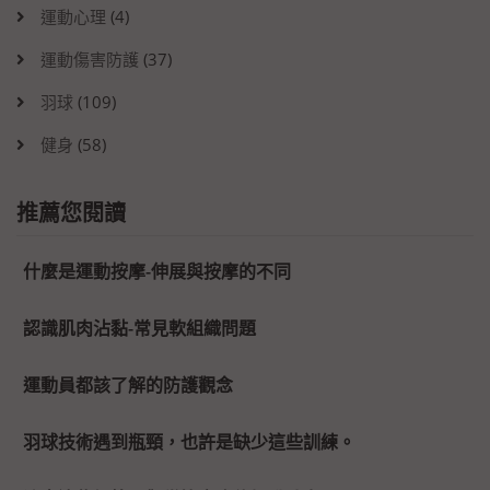
運動心理
(4)
運動傷害防護
(37)
羽球
(109)
健身
(58)
推薦您閱讀
什麼是運動按摩-伸展與按摩的不同
認識肌肉沾黏-常見軟組織問題
運動員都該了解的防護觀念
羽球技術遇到瓶頸，也許是缺少這些訓練。