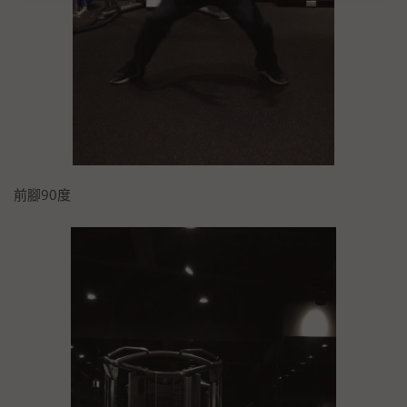
前腳90度