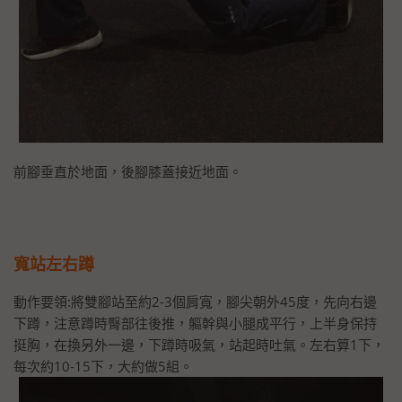
前腳垂直於地面，後腳膝蓋接近地面。
寬站左右蹲
動作要領:將雙腳站至約2-3個肩寬，腳尖朝外45度，先向右邊
下蹲，注意蹲時臀部往後推，軀幹與小腿成平行，上半身保持
挺胸，在換另外一邊，下蹲時吸氣，站起時吐氣。左右算1下，
每次約10-15下，大約做5組。