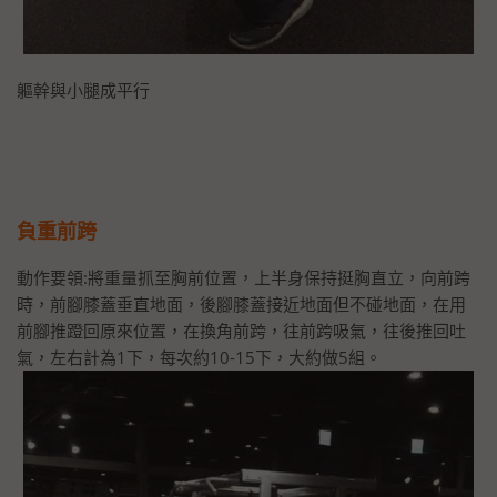
軀幹與小腿成平行
負重前跨
動作要領:將重量抓至胸前位置，上半身保持挺胸直立，向前跨
時，前腳膝蓋垂直地面，後腳膝蓋接近地面但不碰地面，在用
前腳推蹬回原來位置，在換角前跨，往前跨吸氣，往後推回吐
氣，左右計為1下，每次約10-15下，大約做5組。