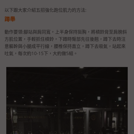
以下跟大家介紹五招強化跑位肌力的方法:
蹲舉
動作要領:腳站與肩同寬，上半身保持挺胸，將槓鈴背至肩膀斜
方肌位置，手輕抓住槓鈴，下蹲時臀部先往後翹，蹲下去時注
意軀幹與小腿成平行線，腰椎保持直立，蹲下去吸氣，站起來
吐氣，每次約10-15下，大約做5組。