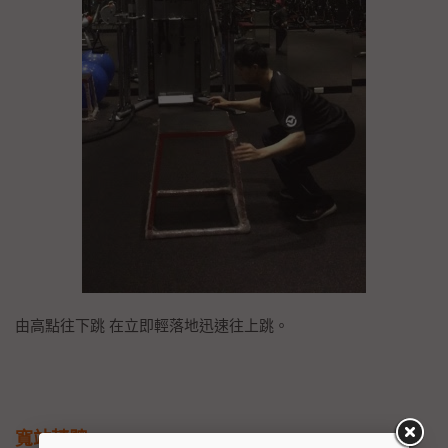
由高點往下跳 在立即輕落地迅速往上跳。
寬站轉髖