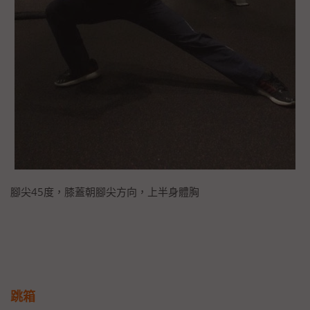
腳尖45度，膝蓋朝腳尖方向，上半身體胸
跳箱