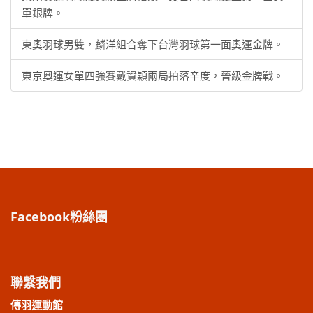
單銀牌。
東奧羽球男雙，麟洋組合奪下台灣羽球第一面奧運金牌。
東京奧運女單四強賽戴資穎兩局拍落辛度，晉級金牌戰。
Facebook粉絲團
聯繫我們
傳羽運動館